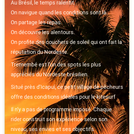
Au Brésil, le temps ralentit.
On navigue quand les conditions sont là.
On partage les repas.
On découvre les alentours.
On profite des couchers de soleil qui ont fait la
réputation du Nordeste.
Tremembé est l’un des spots les plus
appréciés du Nordeste brésilien.
Situé près d’Icapuí, ce petit village de pêcheurs
offre des conditions idéales pour le kitesurf
Il n’y a pas de programme imposé. Chaque
rider construit son expérience selon son
niveau, ses envies et ses objectifs.