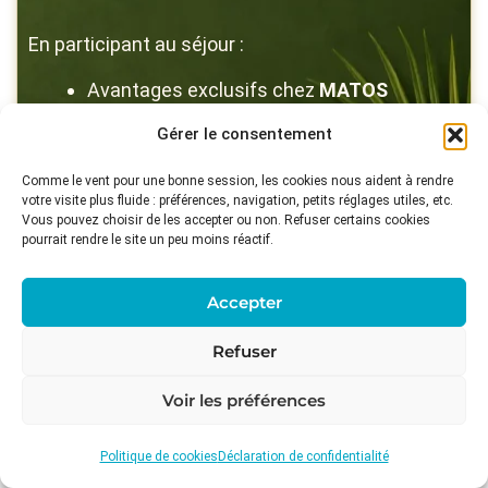
En participant au séjour :
Avantages exclusifs chez
MATOS
Accès à la communauté KiteTrek
Gérer le consentement
Sessions et conseils de progression
Comme le vent pour une bonne session, les cookies nous aident à rendre
Ambiance groupe riders
votre visite plus fluide : préférences, navigation, petits réglages utiles, etc.
Vous pouvez choisir de les accepter ou non. Refuser certains cookies
pourrait rendre le site un peu moins réactif.
Powered by
Accepter
Refuser
Voir les préférences
Politique de cookies
Déclaration de confidentialité
Informations pratiques