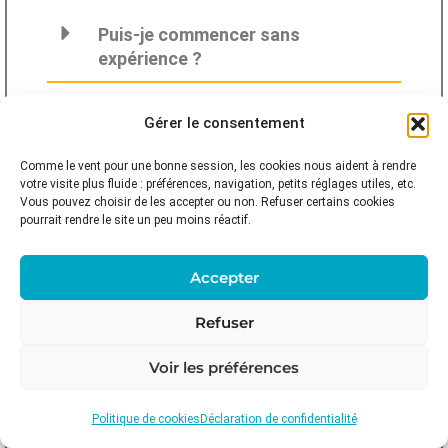
Puis-je commencer sans
expérience ?
Combien de cours faut-il pour
Gérer le consentement
devenir autonome ?
Comme le vent pour une bonne session, les cookies nous aident à rendre
Que dois-je apporter ?
votre visite plus fluide : préférences, navigation, petits réglages utiles, etc.
Vous pouvez choisir de les accepter ou non. Refuser certains cookies
pourrait rendre le site un peu moins réactif.
Les cours sont-ils maintenus par
tous les temps ?
Accepter
Quelle est la différence entre
Refuser
cours groupe et privé ?
Voir les préférences
Est-ce que je peux commencer
directement en privé ?
Politique de cookies
Déclaration de confidentialité