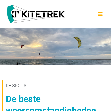
Spring
naar
de
inhoud
DE SPOTS
De beste
weersomstandigheden