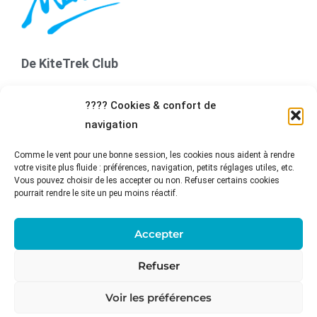
De KiteTrek Club
Word lid van de KiteTrek Club op WhatsApp om in
???? Cookies & confort de
realtime op de hoogte te blijven van onze volgende
navigation
sessies (afhankelijk van het weer), excursies en
toekomstige reizen.
Comme le vent pour une bonne session, les cookies nous aident à rendre
votre visite plus fluide : préférences, navigation, petits réglages utiles, etc.
Volg ons WhatsApp-kanaal
Vous pouvez choisir de les accepter ou non. Refuser certains cookies
pourrait rendre le site un peu moins réactif.
Contact
Accepter
+ 32 472 70 32 29
Refuser
+ 32 472 70 32 29
Voir les préférences
info@kitetrek.be